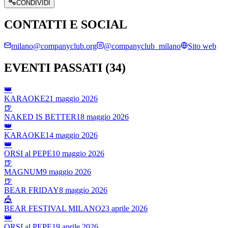
CONDIVIDI
CONTATTI E SOCIAL
milano@companyclub.org
@companyclub_milano
Sito web
EVENTI PASSATI (
34
)
👑
KARAOKE
21 maggio 2026
🍺
NAKED IS BETTER
18 maggio 2026
👑
KARAOKE
14 maggio 2026
👑
ORSI al PEPE
10 maggio 2026
🍺
MAGNUM
9 maggio 2026
🍺
BEAR FRIDAY
8 maggio 2026
🎪
BEAR FESTIVAL MILANO
23 aprile 2026
👑
ORSI al PEPE
19 aprile 2026