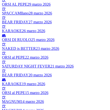
ORSI AL PEPE
29 marzo 2026
🍺
SPACCAMIlano
28 marzo 2026
🍺
BEAR FRIDAY
27 marzo 2026
🍺
KARAOKE
26 marzo 2026
👥
ORSI DI RUOLO
25 marzo 2026
🍺
NAKED is BETTER
23 marzo 2026
🍺
ORSI al PEPE
22 marzo 2026
🍺
SATURDAY NIGHT FEVER
21 marzo 2026
🍺
BEAR FRIDAY
20 marzo 2026
👥
KARAOKE
19 marzo 2026
🍺
ORSI al PEPE
15 marzo 2026
🍺
MAGNUM
14 marzo 2026
🍺