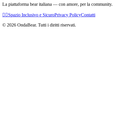
La piattaforma bear italiana — con amore, per la community.
🏳️‍🌈
Spazio Inclusivo e Sicuro
Privacy Policy
Contatti
©
2026
OndaBear. Tutti i diritti riservati.