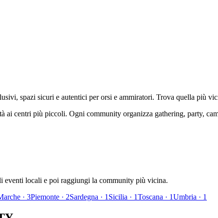
sivi, spazi sicuri e autentici per orsi e ammiratori. Trova quella più vici
ttà ai centri più piccoli. Ogni community organizza gathering, party, ca
 eventi locali e poi raggiungi la community più vicina.
Marche
·
3
Piemonte
·
2
Sardegna
·
1
Sicilia
·
1
Toscana
·
1
Umbria
·
1
TY