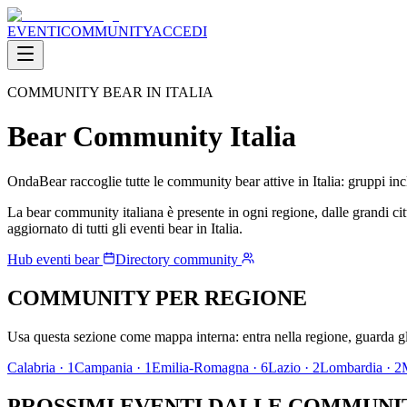
EVENTI
COMMUNITY
ACCEDI
COMMUNITY BEAR IN ITALIA
Bear Community Italia
OndaBear raccoglie tutte le community bear attive in Italia: gruppi inclu
La bear community italiana è presente in ogni regione, dalle grandi ci
aggiornato di tutti gli eventi bear in Italia.
Hub eventi bear
Directory community
COMMUNITY PER REGIONE
Usa questa sezione come mappa interna: entra nella regione, guarda gli
Calabria
·
1
Campania
·
1
Emilia-Romagna
·
6
Lazio
·
2
Lombardia
·
2
PROSSIMI EVENTI DALLE COMMUNI