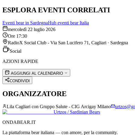
ESPLORA EVENTI CORRELATI
Eventi bear in
Sardegna
Hub eventi bear Italia
mercoledì 22 luglio 2026
Ore
17:30
RadioX Social Club - Via San Lucifero 71, Cagliari
·
Sardegna
Social
AZIONI RAPIDE
AGGIUNGI AL CALENDARIO
CONDIVIDI
ORGANIZZATORE
Lila Cagliari con Gruppo Salute - CIG Arcigay Milano
urtzos@g
Urtzos / Sardinian Bears
ONDABEAR.IT
La piattaforma bear italiana — con amore, per la community.