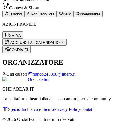
Contest & Show
Ci sono!
Non vedo l'ora
Bello
Interessante
AZIONI RAPIDE
SALVA
AGGIUNGI AL CALENDARIO
CONDIVIDI
ORGANIZZATORE
Orsi calabri
franco248308@libero.it
Orsi calabri
ONDABEAR.IT
La piattaforma bear italiana — con amore, per la community.
🏳️‍🌈
Spazio Inclusivo e Sicuro
Privacy Policy
Contatti
©
2026
OndaBear. Tutti i diritti riservati.