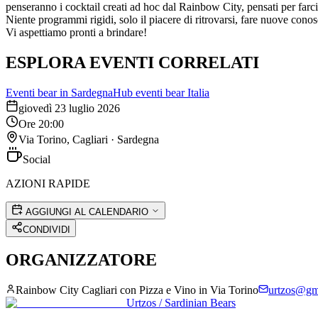
penseranno i cocktail creati ad hoc dal Rainbow City, pensati per farci 
Niente programmi rigidi, solo il piacere di ritrovarsi, fare nuove cono
Vi aspettiamo pronti a brindare!
ESPLORA EVENTI CORRELATI
Eventi bear in
Sardegna
Hub eventi bear Italia
giovedì 23 luglio 2026
Ore
20:00
Via Torino, Cagliari
·
Sardegna
Social
AZIONI RAPIDE
AGGIUNGI AL CALENDARIO
CONDIVIDI
ORGANIZZATORE
Rainbow City Cagliari con Pizza e Vino in Via Torino
urtzos@gm
Urtzos / Sardinian Bears