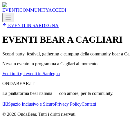
EVENTI
COMMUNITY
ACCEDI
EVENTI IN
SARDEGNA
EVENTI BEAR A
CAGLIARI
Scopri party, festival, gathering e camping della community bear a
Cag
Nessun evento in programma a
Cagliari
al momento.
Vedi tutti gli eventi in
Sardegna
ONDABEAR.IT
La piattaforma bear italiana — con amore, per la community.
🏳️‍🌈
Spazio Inclusivo e Sicuro
Privacy Policy
Contatti
©
2026
OndaBear. Tutti i diritti riservati.