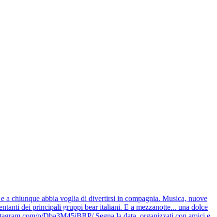
r e a chiunque abbia voglia di divertirsi in compagnia. Musica, nuove
tanti dei principali gruppi bear italiani. E a mezzanotte... una dolce
w.instagram.com/p/Dba3M45iBRP/ Segna la data, organizzati con amici e