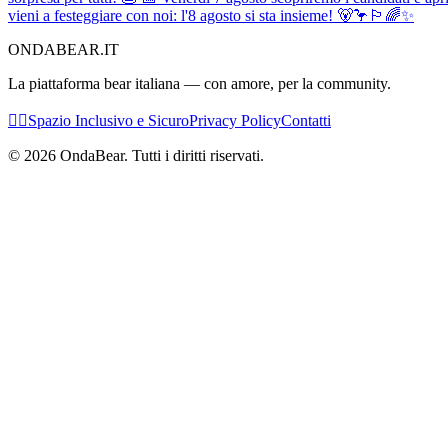
vieni a festeggiare con noi: l'8 agosto si sta insieme! 🐻🦩🏳️‍🌈✨
ONDABEAR.IT
La piattaforma bear italiana — con amore, per la community.
🏳️‍🌈
Spazio Inclusivo e Sicuro
Privacy Policy
Contatti
©
2026
OndaBear. Tutti i diritti riservati.