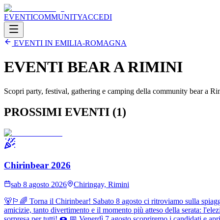
EVENTI
COMMUNITY
ACCEDI
EVENTI IN
EMILIA-ROMAGNA
EVENTI BEAR A
RIMINI
Scopri party, festival, gathering e camping della community bear a
Ri
PROSSIMI EVENTI (
1
)
Chirinbear 2026
sab 8 agosto 2026
Chiringay, Rimini
🐻🏳️‍🌈 Torna il Chirinbear! Sabato 8 agosto ci ritroviamo sulla spia
amicizie, tanto divertimento e il momento più atteso della serata: l'el
sorpresa per tutti! 🍩 📅 Venerdì 7 agosto scopriremo i candidati e a