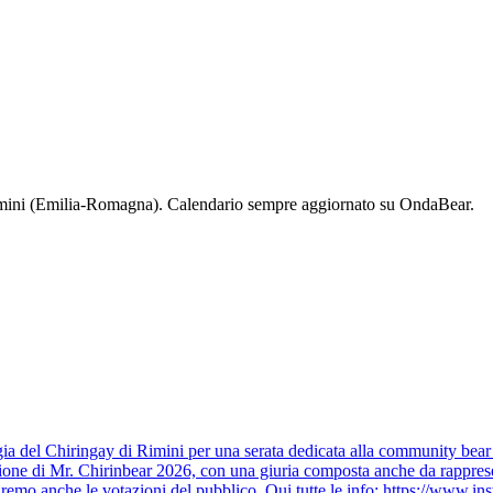
mini
(
Emilia-Romagna
). Calendario sempre aggiornato su OndaBear.
ggia del Chiringay di Rimini per una serata dedicata alla community bea
ezione di Mr. Chirinbear 2026, con una giuria composta anche da rappresen
priremo anche le votazioni del pubblico. Qui tutte le info: https://ww